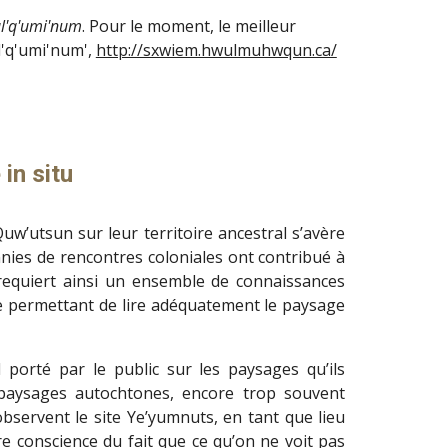
l'q'umi'num
. Pour le moment, le meilleur 
'q'umi'num', 
http://sxwiem.hwulmuhwqun.ca/
 in situ
uw’utsun sur leur territoire ancestral s’avère
nnies de rencontres coloniales ont contribué à
equiert ainsi un ensemble de connaissances
lle permettant de lire adéquatement le paysage
 porté par le public sur les paysages qu’ils
s paysages autochtones, encore trop souvent
observent le site Ye’yumnuts, en tant que lieu
dre conscience du fait que ce qu’on ne voit pas