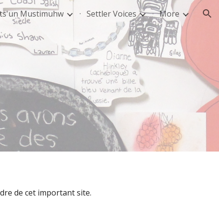
ts'un Mustimuhw
Settler Voices
More
ion
re de cet important site.