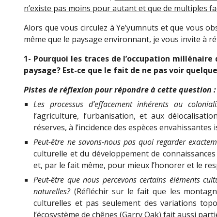
n’existe pas moins pour autant et que de multiples fac
Alors que vous circulez à Ye’yumnuts et que vous ob
même que le paysage environnant, je vous invite à réf
1- Pourquoi les traces de l’occupation millénaire
paysage? Est-ce que le fait de ne pas voir quelque 
Pistes de réflexion pour répondre à cette question :
Les processus d’effacement inhérents au colonial
l’agriculture, l’urbanisation, et aux délocalisat
réserves, à l’incidence des espèces envahissantes is
Peut-être ne savons-nous pas quoi regarder exactem
culturelle et du développement de connaissance
et, par le fait même, pour mieux l’honorer et le res
Peut-être que nous percevons certains éléments cul
naturelles?
(Réfléchir sur le fait que les montagne
culturelles et pas seulement des variations top
l’écosystème de chênes (Garry Oak) fait aussi parti