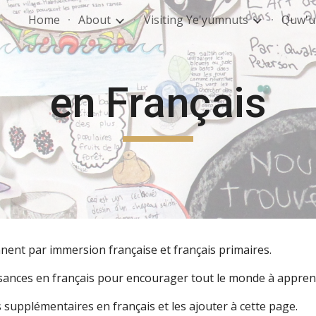
Home
About
Visiting Ye'yumnuts
Quw'u
ip to main content
Skip to navigat
en Français
ent par immersion française et français primaires.
ances en français pour encourager tout le monde à apprend
 supplémentaires en français et les ajouter à cette page.